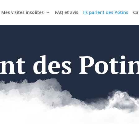
Mes visites insolites
FAQ et avis
Ils parlent des Potins
Ca
ent des Potin