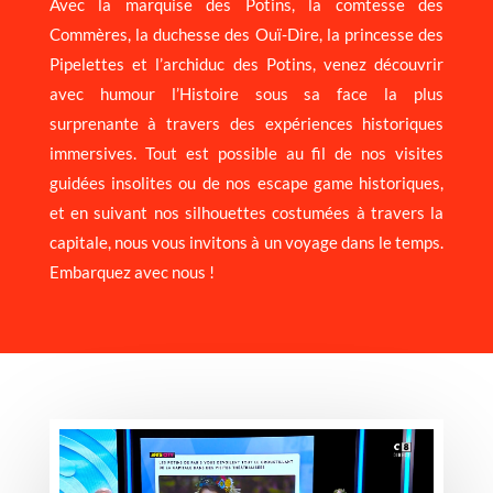
Avec la marquise des Potins, la comtesse des
Commères, la duchesse des Ouï-Dire, la princesse des
Pipelettes et l’archiduc des Potins, venez découvrir
avec humour l’Histoire sous sa face la plus
surprenante à travers des expériences historiques
immersives. Tout est possible au fil de nos visites
guidées insolites ou de nos escape game historiques,
et en suivant nos silhouettes costumées à travers la
capitale, nous vous invitons à un voyage dans le temps.
Embarquez avec nous !